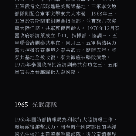
五軍段希文部隊進駐美斯樂基地。三軍李文煥
部隊則配合寮軍突擊寮共大本營。1968年三、
五軍於美斯樂重組聯合指揮部，並實施六次突
擊大陸任務，共軍死傷百餘人。 1970年12月泰
國政府於清萊成立「04」指揮部，協調三、五
軍聯合清剿泰共事宜，同月三、五軍集結兵力
奮力掃盪泰寮邊境之泰共武力，歷時五年，將
泰共基地全數收復，泰共徹底被擊敗潰散，
1975年泰國政府批准清剿泰共有功之三、五兩
軍官兵及眷屬歸化入泰國籍。
1965
光武部隊
1965年國防部情報局為利執行大陸情報工作，
發展敵後游擊武力，報奉時任國防部長的蔣經
國先生核准重建滇邊游擊部隊，後於泰緬邊界