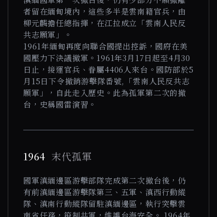
者留在緬甸境內，這些多半是雲南籍官兵，由
柳元麟擔任總指揮，在江拉成立「雲南人民反
共志願軍」。
1961年緬甸再度向聯合國提出控訴，國府在美
國壓力下決議撤軍。1961年3月17日起至4月30
日止，接運官兵、眷屬4406人來台。國防部於5
月15日下令撤銷游擊隊番號,「雲南人民反共志
願軍」，自此走入歷史。此為孤軍第二次的撤
台，史稱國雷演習。
1964
末代孤軍
國軍滇緬邊區游擊部隊完成第二次撤台後，仍
有前滇緬邊區游擊隊第三、五軍、滇西行動縱
隊、滇南行動縱隊留駐滇緬邊區，執行突擊雲
南省任務，箝制共軍，維護台海安全。 1964年