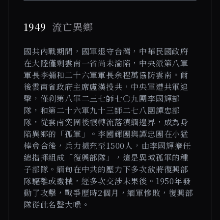
1949
流亡異鄉
國共內戰期間，國軍退守台灣，中華民國政府
在大陸僅剩雲南一省尚未淪陷，中央派第八軍
軍長李彌和二十六軍軍長余程萬協防雲南。爾
後雲南省政府主席盧漢投共，中央軍遭共軍追
擊，僅剩第八軍二三七師七○九團李國輝部
隊，和第二十六軍九十三師二七八團譚忠部
隊，從雲南突圍後輾轉流落滇緬邊界，成為身
陷異鄉的「孤軍」。李國輝團與譚忠團在小猛
棒會合後，兵力擴充至1500人，由李國輝擔任
總指揮組成「復興部隊」，這是異域孤軍的種
子部隊。緬甸在中共的壓力下多次欲將復興部
隊驅離或繳械，經多次交涉未果後。1950年發
動了攻擊，戰爭歷時2個月，緬軍慘敗，復興部
隊從此名聲大噪。