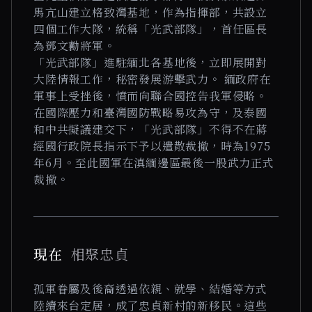
馬亢山建立格致灣基地，作為指揮部，共設立
四個工作大隊，統稱「光武部隊」，首任區長
為鄧文勷將軍。
「光武部隊」進駐緬北各基地後，立即展開對
大陸情報工作，秘密發展游擊武力。 緬政府在
軍事上受挫後，憤而向聯合國控告我軍侵略。
在國際壓力和臺灣國防戰略易攻為守，及泰國
和中共擬議建交下，「光武部隊」不得不在蔣
經國行政院長指示下予以遣散裁撤，時為1975
年6月。至此國軍在滇緬邊區最後一股武力正式
裁撤。
現在
相聚忠貞
孤軍眷屬及後裔透過依親、就學、結婚等方式
陸續來台定居，成了忠貞新村的新移民。這些