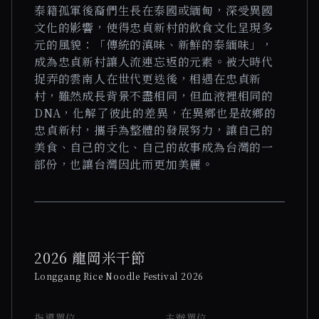
泰籍孤軍後裔們生長在泰國或緬甸，深受異國
文化的影響，使得忠貞新村的飲食文化呈現多
元的風貌：「傳統的滇味、新鮮的泰緬味」，
成為忠貞新村讓人流連忘返的元素。被大時代
捉弄的雲南人在世代更迭後，相遇在忠貞新
村，雖然成長背景不盡相同，但血液裡相同的
DNA，化解了彼此的差異，在異鄉也是故鄉的
忠貞新村，攜手為整體的發展努力，讓自己的
美食、自己的文化、自己的故事成為台灣的一
部份，也讓台灣因此而更加美麗。
2026 龍岡米干節
Longgang Rice Noodle Festival 2026
指導單位
主辦單位