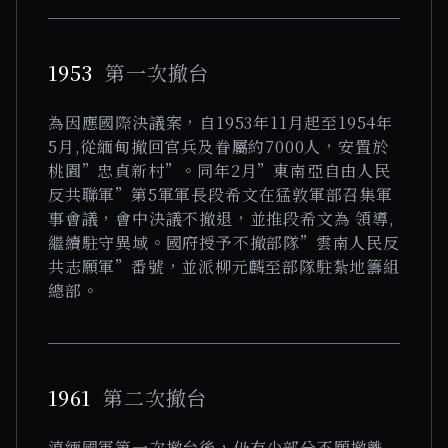
1953
第一次撤台
為因應國際決議案，自1953年11月起至1954年
5月,從緬甸撤回官兵及眷屬約7000人，安置於
桃園”忠貞新村”。同年2月”東南亞自由人民
反共聯軍”第5軍軍長段希文在猛敦軍部召集軍
事會議，會中決議不撤退，並推段希文為 領導,
繼續駐守異域。國府授予不撤部隊”雲南人民反
共志願軍”番號，並派柳元麟至部隊駐紮地籌組
總部。
1961
第二次撤台
滇緬國軍第一次撤台後，仍有少部分不願撤離