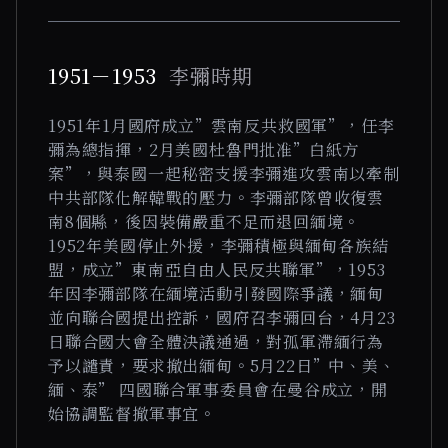
1951－1953
李彌時期
1951年1月國府成立”雲南反共救國軍”，任李
彌為總指揮，2月美國杜魯門批准”白紙方
案”，與泰國一起秘密支援李彌進攻雲南以牽制
中共部隊化解韓戰的壓力。李彌部隊曾收復雲
南8個縣，後因裝備嚴重不足而退回緬境。
1952年美國停止外援，李彌積極與緬甸各族結
盟，成立”東南亞自由人民反共聯軍”，1953
年因李彌部隊在緬境活動引發國際爭議，緬甸
並向聯合國提出控訴，國府召李彌回台，4月23
日聯合國大會全體決議通過，對孤軍滯緬行為
予以譴責，要求撤出緬甸。5月22日”中、美、
緬、泰” 四國聯合軍事委員會在曼谷成立，開
始協調監督撤軍事宜。