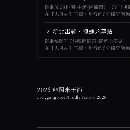
搭乘5008桃園-中壢(經龍岡) 、5011桃
在
【忠貞站】
下車，步行約5分鐘至活
新北出發．捷運永寧站
搭乘統聯717往龍岡圓環-捷運永寧站
在
【忠貞站】
下車，步行約5分鐘至活
2026 龍岡米干節
Longgang Rice Noodle Festival 2026