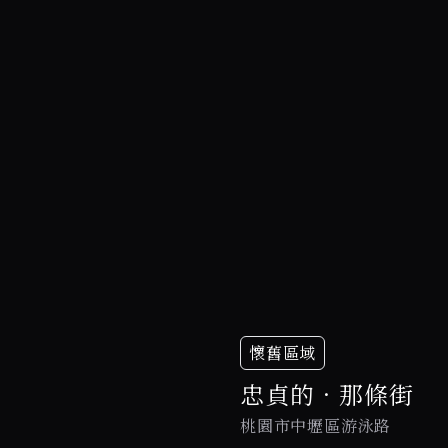
懷舊區域
忠貞的．那條街
桃園市中壢區游泳路