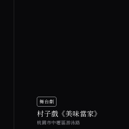
舞台劇
村子戲《美味當家》
桃園市中壢區游泳路