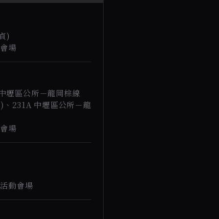
貞)
動會場
2A中壢區公所－龍岡棕線
)、231A 中壢區公所－龍
動會場
至活動會場