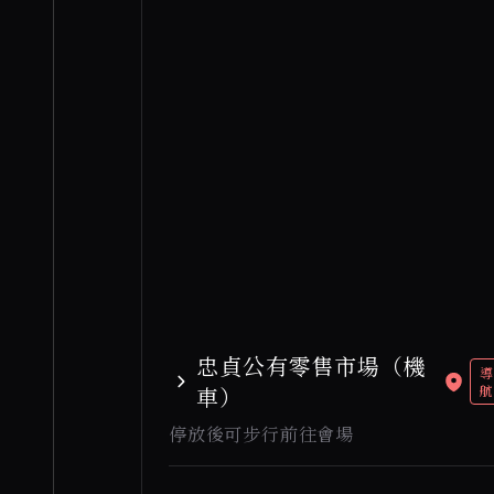
忠貞公有零售市場（機
導
車）
航
停放後可步行前往會場