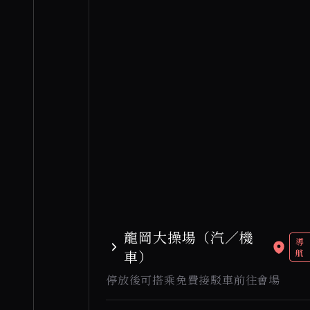
龍岡大操場（汽／機
導
車）
航
停放後可搭乘免費接駁車前往會場