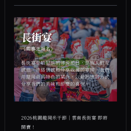
長街宴
（需事先報名）
⾧街宴是哈尼族的傳統節⽇，是族⼈相互
感恩、連絡情感和分享收獲的宴席，我們
⽤⿓岡最具特色的菜色，以最熱情的方式
分享我們的美味和節慶的喜悅。
2026桃園龍岡米干節｜雲南長街宴 即將
開賣！