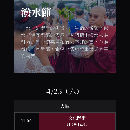
潑水節
「水」是潔淨的象徵，是生命的源頭，潑
水是相互祝福的表示，人們藉由潑水來為
對方洗淨一切惡運和過去不好的事，並為
新的一年祈福，希望一切重新出發迎向平
安喜樂
4/25（六）
火區
文化踩街
11:00
11:00-12:00