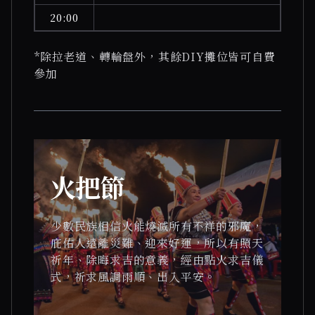
20:00
*除拉老道、轉輪盤外，其餘DIY攤位皆可自費
參加
火把節
少數民族相信火能燒滅所有不祥的邪魔，
庇佑人遠離災難、迎來好運，所以有照天
祈年、除晦求吉的意義，經由點火求吉儀
式，祈求風調雨順、出入平安。