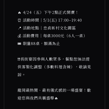
🔥 4/24（五）下午2點正式開賣！
⏰ 活動時間｜5/1(五) 17:00–19:40
📍 活動地點｜忠貞新村文化園區
💰 活動費用｜每桌3000元（6人一桌）
🎟 限量88桌，額滿為止
❗️❗️長街宴因參與人數眾多，餐點恕無法提
供客製化調整（多數料理含辣），敬請見
諒。
龍岡最熱鬧、最有儀式感的一場盛宴！歡
迎您與我們共襄盛舉🔥